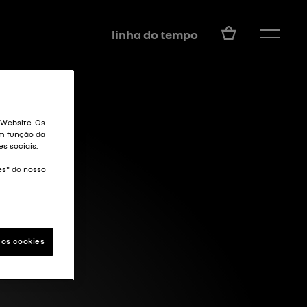
PT
linha do tempo
 Website. Os
m função da
s sociais.
es" do nosso
 os cookies