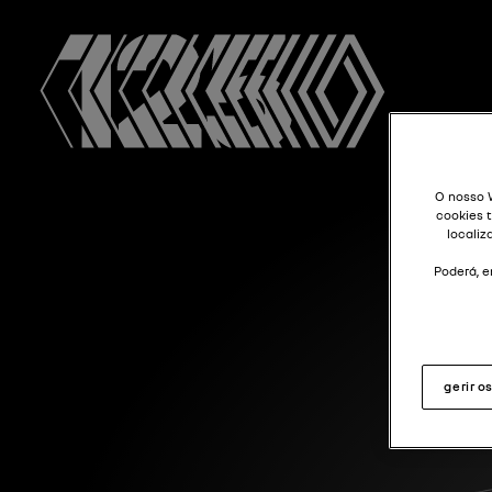
O nosso 
cookies 
localiz
Poderá, e
gerir o