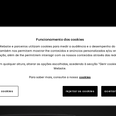
número sagrado
R30 TX
Funcionamento dos cookies
Website e parceiros utilizam cookies para medir a audiência e o desempenho do
também nos permitem mostrar-lhe conteúdos e anúncios personalizados e/ou e
ação, além de lhe permitirem interagir com os nossos conteúdos através das rede
m qualquer altura, alterar as opções escolhidas, acedendo à secção "Gerir cooki
Website.
Para saber mais, consulte a nossa
cookies
s cookies
rejeitar os cookies
aceitar