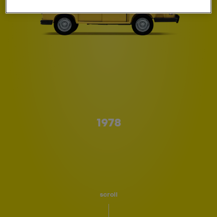
Type A
1978
scroll