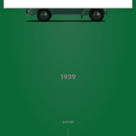
Type A
1939
scroll