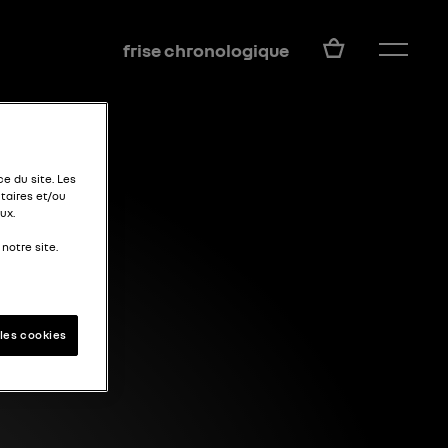
FR
frise chronologique
e du site. Les
taires et/ou
ux.
notre site.
les cookies