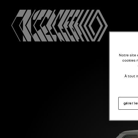
Notre site
cookies 
À tout 
gérer l