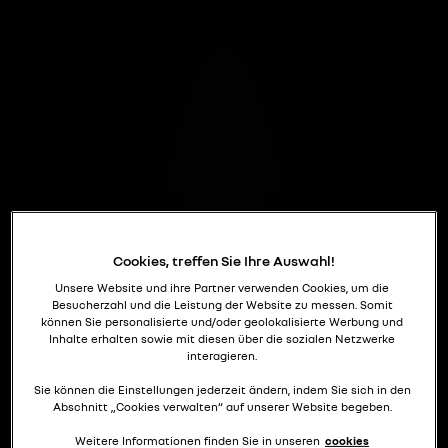
Cookies, treffen Sie Ihre Auswahl!
Unsere Website und ihre Partner verwenden Cookies, um die
Besucherzahl und die Leistung der Website zu messen. Somit
können Sie personalisierte und/oder geolokalisierte Werbung und
Inhalte erhalten sowie mit diesen über die sozialen Netzwerke
interagieren.
Sie können die Einstellungen jederzeit ändern, indem Sie sich in den
Abschnitt „Cookies verwalten“ auf unserer Website begeben.
Weitere Informationen finden Sie in unseren
cookies