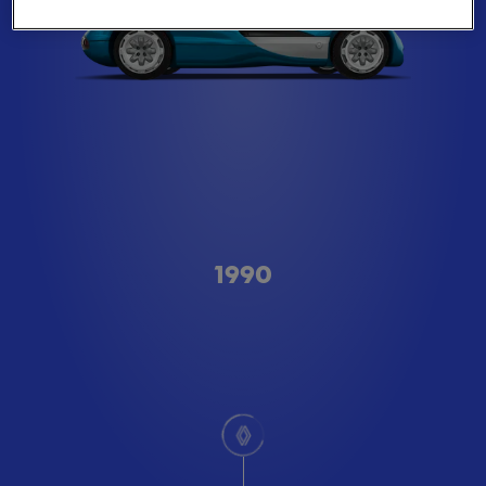
Type A
1990
scroll