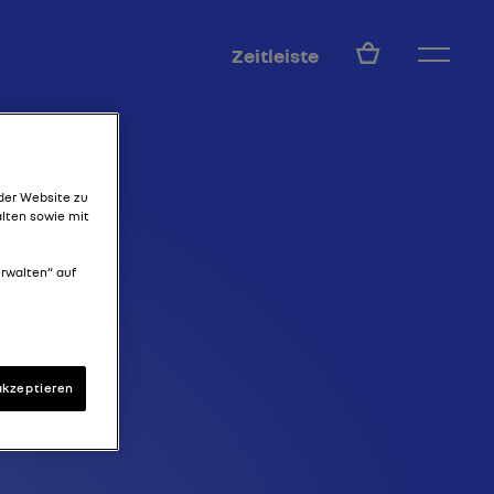
DE
Zeitleiste
I
der Website zu
alten sowie mit
erwalten“ auf
akzeptieren