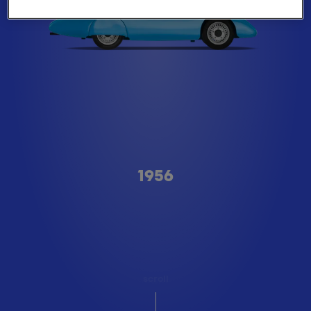
Type A
1956
scroll