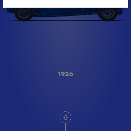
A형
1926