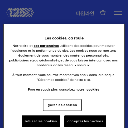
KO
타임라인
Les cookies, ça roule
Notre site et
ses partenaires
utilisent des cookies pour mesurer
l'audience et la performance du site. Les cookies nous permettent
également de vous montrer des contenus personnalisés,
publicitaires et/ou géolocalisés, et de vous laisser interagir avec nos
contenus via les réseaux sociaux.
뚝심
기록의 40 CV
À tout moment, vous pourrez modifier vos choix dans la rubrique
"Gérer mes cookies" de notre site.
Pour en savoir plus, consultez notre
cookies
gérer les cookies
refuser les cookies
accepter les cookies