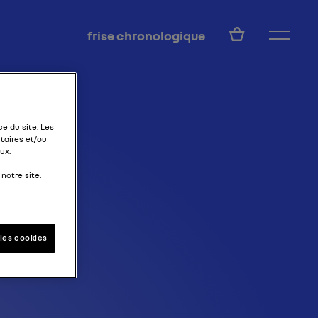
FR
frise chronologique
e du site. Les
taires et/ou
ux.
notre site.
les cookies