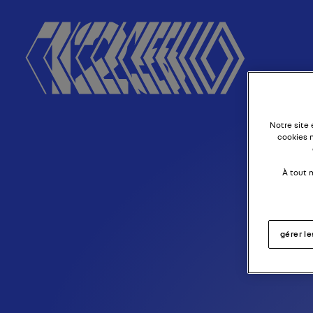
Notre site
cookies 
À tout 
gérer l