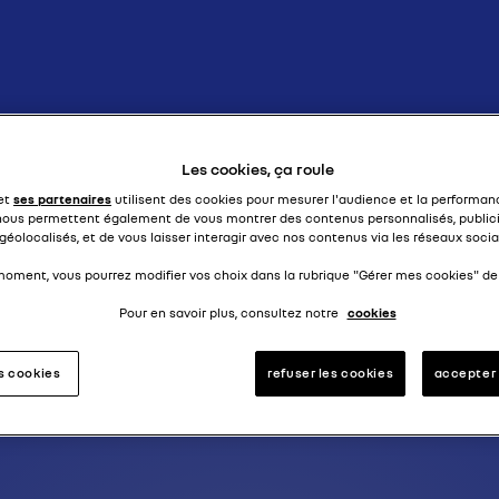
double à traction
R17 TL
Les cookies, ça roule
 et
ses partenaires
utilisent des cookies pour mesurer l'audience et la performanc
nous permettent également de vous montrer des contenus personnalisés, publici
géolocalisés, et de vous laisser interagir avec nos contenus via les réseaux socia
moment, vous pourrez modifier vos choix dans la rubrique "Gérer mes cookies" de 
Pour en savoir plus, consultez notre
cookies
es cookies
refuser les cookies
accepter 