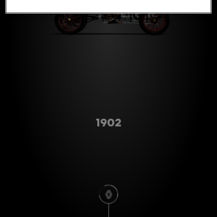
Type A
1902
scroll