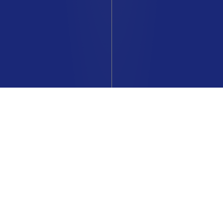
Tout le lifestyle Renault est dans la
boutique en ligne The Originals Store
Renault.
visiter la boutique
jouer