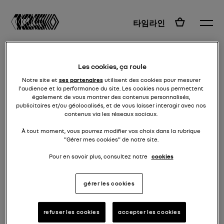
KO
타임라인
Les cookies, ça roule
Notre site et
ses partenaires
utilisent des cookies pour mesurer
l'audience et la performance du site. Les cookies nous permettent
également de vous montrer des contenus personnalisés,
publicitaires et/ou géolocalisés, et de vous laisser interagir avec nos
contenus via les réseaux sociaux.
À tout moment, vous pourrez modifier vos choix dans la rubrique
"Gérer mes cookies" de notre site.
Pour en savoir plus, consultez notre
cookies
해당 Facebook 페이지로 이동하세
gérer les cookies
요
refuser les cookies
accepter les cookies