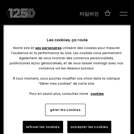
KO
타임라인
Les cookies, ça roule
Notre site et
ses partenaires
utilisent des cookies pour mesurer
l'audience et la performance du site. Les cookies nous permettent
également de vous montrer des contenus personnalisés,
publicitaires et/ou géolocalisés, et de vous laisser interagir avec nos
contenus via les réseaux sociaux.
프랑스 럭셔리
R25 바카라
À tout moment, vous pourrez modifier vos choix dans la rubrique
"Gérer mes cookies" de notre site.
Pour en savoir plus, consultez notre
cookies
gérer les cookies
refuser les cookies
accepter les cookies