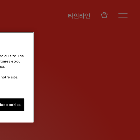
KO
타임라인
e du site. Les
taires et/ou
ux.
notre site.
les cookies