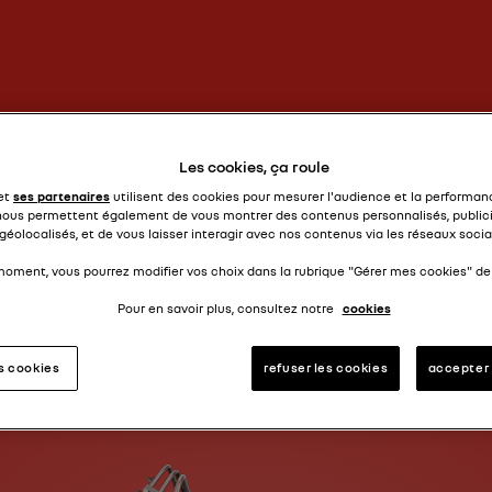
루프도 없고 규칙도 없다
Les cookies, ça roule
로데오 4
 et
ses partenaires
utilisent des cookies pour mesurer l'audience et la performanc
nous permettent également de vous montrer des contenus personnalisés, publici
géolocalisés, et de vous laisser interagir avec nos contenus via les réseaux socia
moment, vous pourrez modifier vos choix dans la rubrique "Gérer mes cookies" de 
Pour en savoir plus, consultez notre
cookies
es cookies
refuser les cookies
accepter 