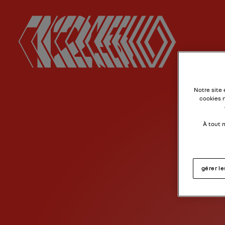
Notre site
cookies 
À tout 
gérer l