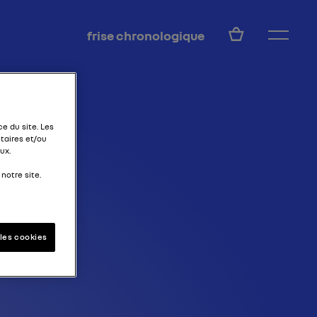
FR
frise chronologique
ET
e du site. Les
taires et/ou
ux.
notre site.
les cookies