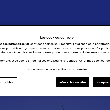
cabriolet - le retour
19 CABRIOL
Les cookies, ça roule
 et
ses partenaires
utilisent des cookies pour mesurer l'audience et la performanc
nous permettent également de vous montrer des contenus personnalisés, publici
géolocalisés, et de vous laisser interagir avec nos contenus via les réseaux socia
moment, vous pourrez modifier vos choix dans la rubrique "Gérer mes cookies" de 
Pour en savoir plus, consultez notre
cookies
es cookies
refuser les cookies
accepter 