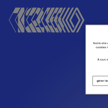
R
Notre site
cookies 
À tout 
gérer l