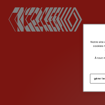
Notre site
cookies 
À tout 
gérer l