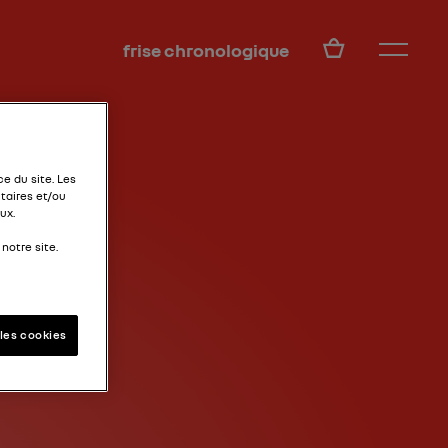
FR
frise chronologique
e du site. Les
taires et/ou
ux.
notre site.
les cookies