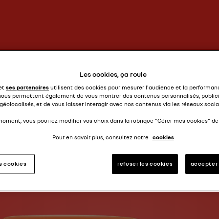
super car, super héroine !
R5 TL
Les cookies, ça roule
 et
ses partenaires
utilisent des cookies pour mesurer l'audience et la performanc
nous permettent également de vous montrer des contenus personnalisés, publici
géolocalisés, et de vous laisser interagir avec nos contenus via les réseaux socia
moment, vous pourrez modifier vos choix dans la rubrique "Gérer mes cookies" de 
Pour en savoir plus, consultez notre
cookies
es cookies
refuser les cookies
accepter 