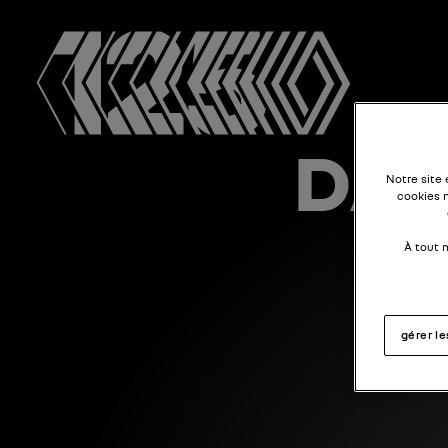
DAU
Notre site
cookies 
À tout 
gérer l