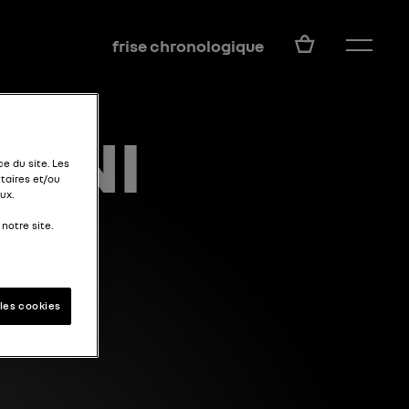
FR
frise chronologique
DINI
e du site. Les
taires et/ou
ux.
notre site.
les cookies