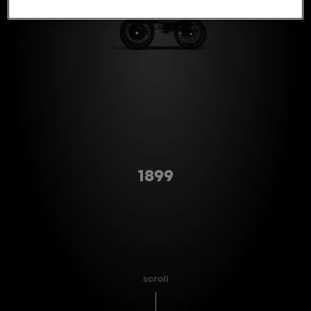
Type A
1899
scroll