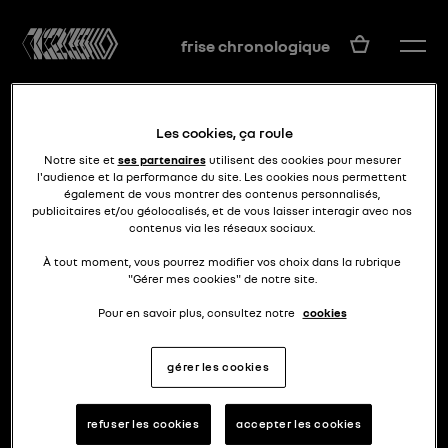
FR
frise chronologique
Les cookies, ça roule
Notre site et
ses partenaires
utilisent des cookies pour mesurer
l'audience et la performance du site. Les cookies nous permettent
également de vous montrer des contenus personnalisés,
publicitaires et/ou géolocalisés, et de vous laisser interagir avec nos
contenus via les réseaux sociaux.
fiacre 2.0
TYPE B
À tout moment, vous pourrez modifier vos choix dans la rubrique
"Gérer mes cookies" de notre site.
Pour en savoir plus, consultez notre
cookies
gérer les cookies
refuser les cookies
accepter les cookies