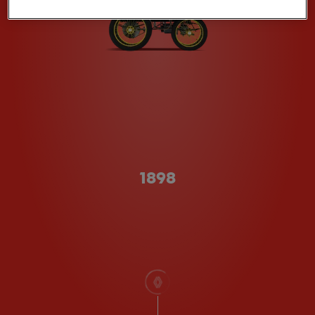
Type A
1898
scroll